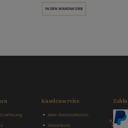
IN DEN WARENKORB
nen
Kundenservice
Zahlu
d Lieferung
Mein Benutzerkonto
tz
Warenkorb