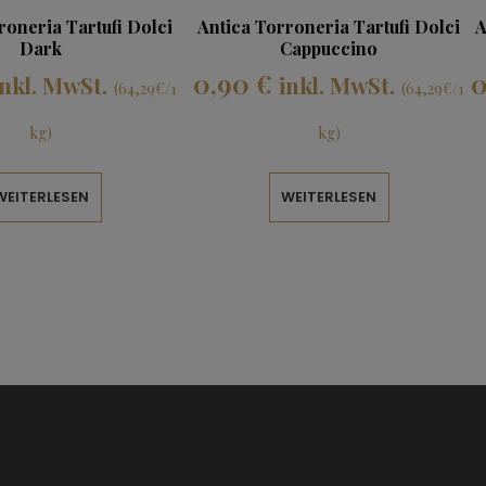
roneria Tartufi Dolci
Antica Torroneria Tartufi Dolci
A
Dark
Cappuccino
0,90
€
inkl. MwSt.
inkl. MwSt.
(64,29€/1
(64,29€/1
kg)
kg)
WEITERLESEN
WEITERLESEN