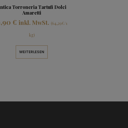
ntica Torroneria Tartufi Dolci
Amaretti
0,90
€
inkl. MwSt.
(64,29€/1
kg)
WEITERLESEN