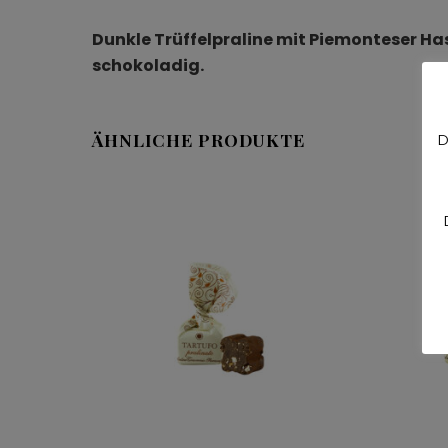
Dunkle Trüffelpraline mit Piemonteser Ha
schokoladig.
ÄHNLICHE PRODUKTE
D