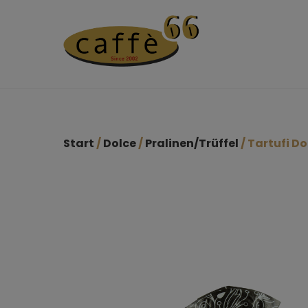
Start
/
Dolce
/
Pralinen/Trüffel
/ Tartufi Do