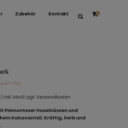
r
Zubehör
Kontakt
0
Dark
64,29€/1 kg)
g) inkl. MwSt zzgl. Versandkosten
mit Piemonteser Haselnüssen und
hem Kakaoanteil. Kräftig, herb und
.