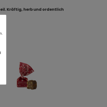
l. Kräftig, herb und ordentlich
n.
d