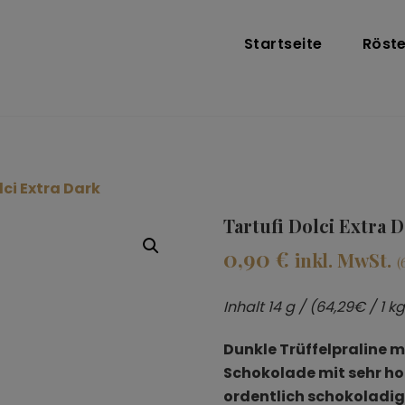
Startseite
Röste
lci Extra Dark
Tartufi Dolci Extra 
0,90
€
inkl. MwSt.
(
Inhalt 14 g / (64,29€ / 1 k
Dunkle Trüffelpraline 
Schokolade mit sehr ho
ordentlich schokoladig